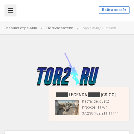
Войти на сайт
Главная страница
Пользователи
Мухаммад Шапиев
/
/
️ ████ LEGENDA ████ [CS:GO]
Карта: de_dust2
Игроков: 11/64
37.230.162.211:11111